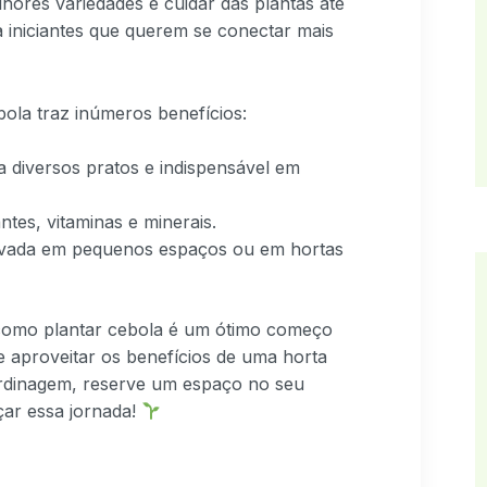
hores variedades e cuidar das plantas até
a iniciantes que querem se conectar mais
ebola traz inúmeros benefícios:
a diversos pratos e indispensável em
antes, vitaminas e minerais.
tivada em pequenos espaços ou em hortas
r como plantar cebola é um ótimo começo
e aproveitar os benefícios de uma horta
ardinagem, reserve um espaço no seu
çar essa jornada!