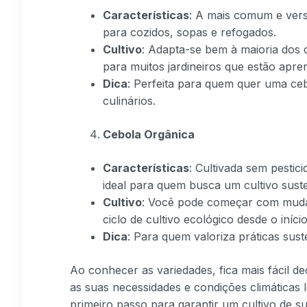
Características
: A mais comum e versá
para cozidos, sopas e refogados.
Cultivo
: Adapta-se bem à maioria dos c
para muitos jardineiros que estão apr
Dica
: Perfeita para quem quer uma ceb
culinários.
Cebola Orgânica
Características
: Cultivada sem pestic
ideal para quem busca um cultivo suste
Cultivo
: Você pode começar com muda
ciclo de cultivo ecológico desde o início
Dica
: Para quem valoriza práticas sust
Ao conhecer as variedades, fica mais fácil d
as suas necessidades e condições climáticas l
primeiro passo para garantir um cultivo de s